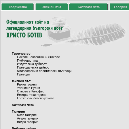
Творчество
Жизнен път
Ботевата чета
Галерия
Творчество
Поезия - автентични стихове
Публицистика
Издателска дейност
Преводаческа дейност
Философски и политически възгледи
Преводи
Жизнен път
Ранни години
Учение в Русия
Отново в Калофер
Емигрантски години
Пътят към безсмъртието
Ботевата чета
Галерия
Фото галерия
Аудио галерия
Видео галерия
Библиография